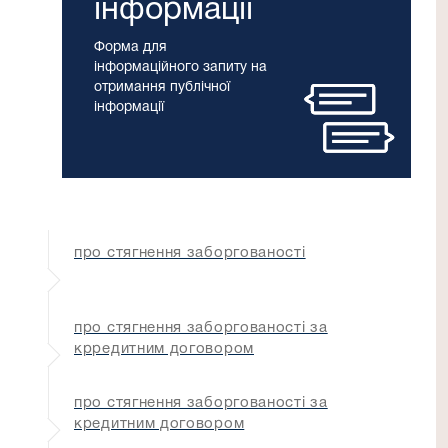
інформації
Форма для
інформаційного запиту на
отримання публічної
інформації
про стягнення заборгованості
про стягнення заборгованості за
крредитним договором
про стягнення заборгованості за
кредитним договором