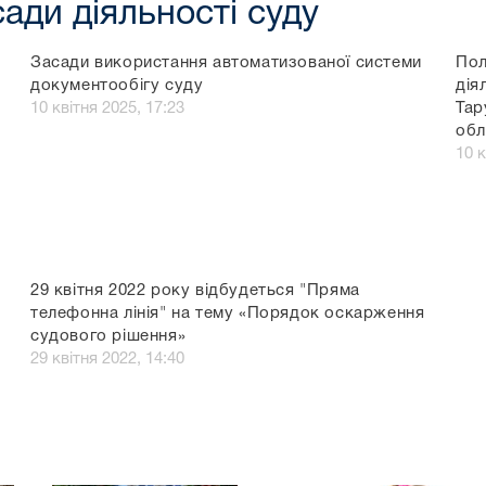
ади діяльності суду
Засади використання автоматизованої системи
Пол
документообігу суду
дія
10 квітня 2025, 17:23
Тар
обл
10 к
29 квітня 2022 року відбудеться "Пряма
телефонна лінія" на тему «Порядок оскарження
судового рішення»
29 квітня 2022, 14:40