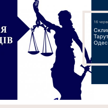
16 черв
Скли
Тару
Одес