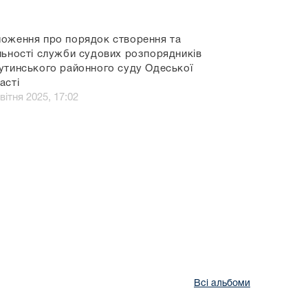
оження про порядок створення та
льності служби судових розпорядників
утинського районного суду Одеської
асті
вітня 2025, 17:02
Всі альбоми