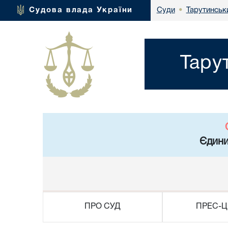
Тарутинськ
Судова влада України
Суди
•
Тару
Єдини
ПРО СУД
ПРЕС-Ц