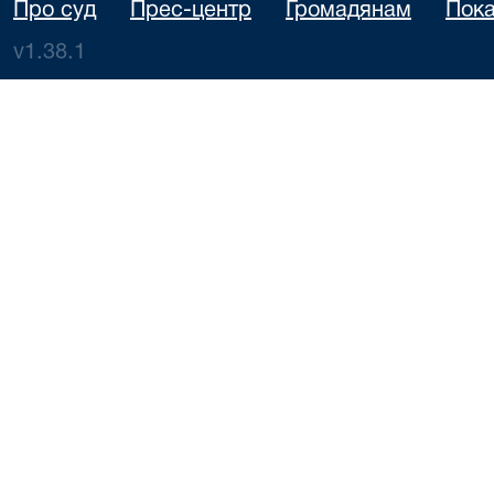
Про суд
Прес-центр
Громадянам
Пока
v1.38.1