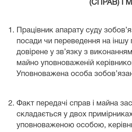
(СПРАВ) І 
Працівник апарату суду зобов’я
посади чи переведення на іншу 
довірене у зв’язку з виконання
майно уповноваженій керівником
Уповноважена особа зобов’язан
Факт передачі справ і майна за
складається у двох примірниках
уповноваженою особою, керівни