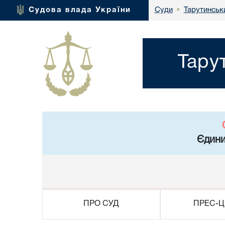
Тарутинськ
Судова влада України
Суди
•
Тару
Єдини
ПРО СУД
ПРЕС-Ц