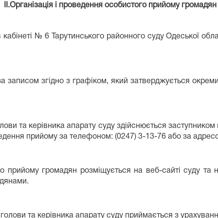
II.
Організація і проведення особистого прийому громадян
кабінеті № 6 Тарутинського районного суду Одеської облас
 записом згідно з графіком, який затверджується окреми
ови та керівника апарату суду здійснюється заступником к
ведення прийому за телефоном: (0247) 3-13-76 або за адресо
го прийому громадян розміщується на веб-сайті суду та 
адянами.
олови та керівника апарату суду приймається з урахування