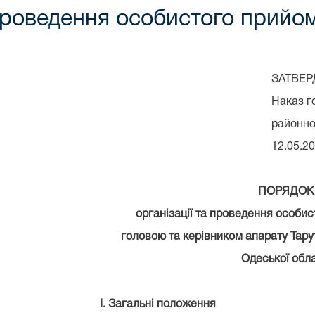
 проведення особистого прийо
ЗАТВЕ
Наказ г
районно
12.05.2
ПОРЯДОК
організації та проведення особи
головою та керівником апарату Тару
Одеської обла
I. Загальні положення