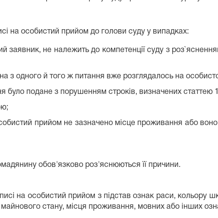
сі на особистий прийом до голови суду у випадках:
ий заявник, не належить до компетенції суду з роз`яснення
ина з одного й того ж питання вже розглядалось на особисто
я було подане з порушенням строків, визначених статтею 
ою;
особистий прийом не зазначено місце проживання або воно 
омадянину обов'язково роз'яснюються її причини.
сі на особистий прийом з підстав ознак раси, кольору шкі
, майнового стану, місця проживання, мовних або інших озн