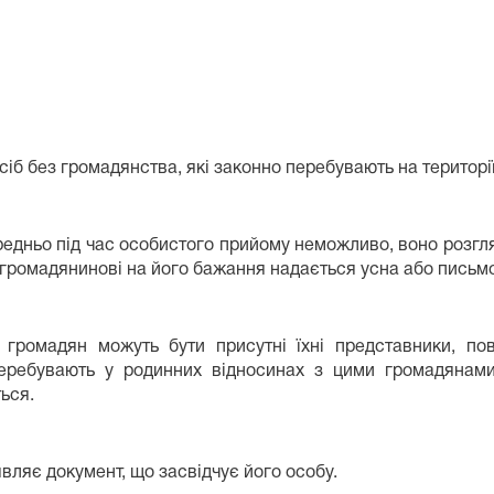
б без громадянства, які законно перебувають на території
дньо під час особистого прийому неможливо, воно розгля
 громадянинові на його бажання надається усна або письмо
 громадян можуть бути присутні їхні представники, п
перебувають у родинних відносинах з цими громадянами
ься.
ляє документ, що засвідчує його особу.