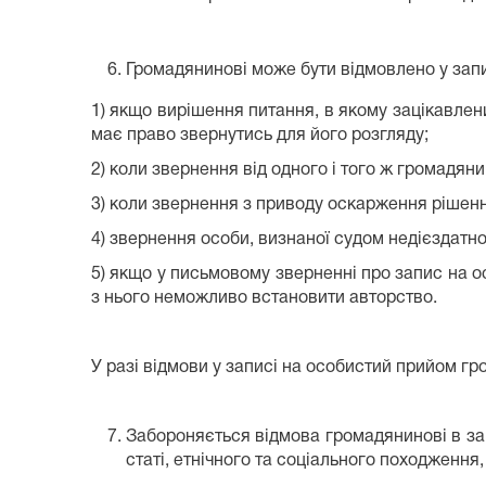
Громадянинові може бути відмовлено у запи
1) якщо вирішення питання, в якому зацікавлен
має право звернутись для його розгляду;
2) коли звернення від одного і того ж громадян
3) коли звернення з приводу оскарження рішенн
4) звернення особи, визнаної судом недієздатн
5) якщо у письмовому зверненні про запис на 
з нього неможливо встановити авторство.
У разі відмови у записі на особистий прийом гр
Забороняється відмова громадянинові в запи
статі, етнічного та соціального походження