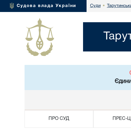
Тарутинськ
Судова влада України
Суди
•
Тару
Єдини
ПРО СУД
ПРЕС-Ц