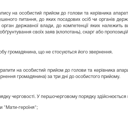
ису на особистий прийом до голови та керівника апарату 
шеного питання, до яких посадових осіб чи органів держа
 орган державної влади, до компетенції яких належить в
бґрунтування своїх заяв (клопотань), скарг або пропозицій
обу громадянина, що не стосуються його звернення.
рапити на особистий прийом до голови та керівника апар
ернення громадянина) за три дні до особистого прийому.
ядку черговості. У першочерговому порядку здійснюється 
и "Мати-героїня";