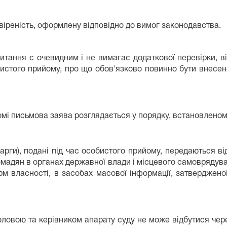
іреність, оформлену відповідно до вимог законодавства.
тання є очевидним і не вимагає додаткової перевірки, ві
бистого прийому, про що обов'язково повинно бути внесе
і письмова заява розглядається у порядку, встановленом
арги), подані під час особистого прийому, передаються ві
ромадян в органах державної влади і місцевого самоврядува
рм власності, в засобах масової інформації, затвердженої
оловою та керівником апарату суду не може відбутися чер