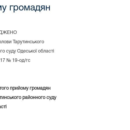
му громадян
РДЖЕНО
олови Тарутинського
го суду Одеської області
017 № 19-од/гс
стого прийому громадян
тинського районного суду
сті